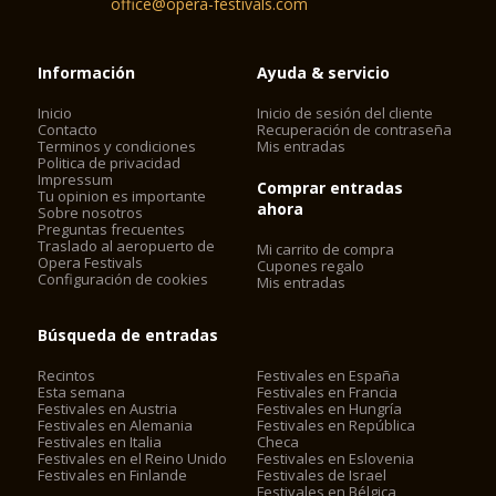
office@opera-festivals.com
Información
Ayuda & servicio
Inicio
Inicio de sesión del cliente
Contacto
Recuperación de contraseña
Terminos y condiciones
Mis entradas
Politica de privacidad
Impressum
Comprar entradas
Tu opinion es importante
ahora
Sobre nosotros
Preguntas frecuentes
Traslado al aeropuerto de
Mi carrito de compra
Opera Festivals
Cupones regalo
Configuración de cookies
Mis entradas
Búsqueda de entradas
Recintos
Festivales en España
Esta semana
Festivales en Francia
Festivales en Austria
Festivales en Hungría
Festivales en Alemania
Festivales en República
Festivales en Italia
Checa
Festivales en el Reino Unido
Festivales en Eslovenia
Festivales en Finlande
Festivales de Israel
Festivales en Bélgica