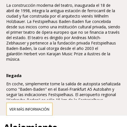
La construcción moderna del teatro, inaugurada el 18 de
abril de 1998, integra la antigua estación de ferrocarril de la
ciudad y fue construida por el arquitecto vienés Wilhelm
Holzbauer. La Festspielhaus Baden-Baden fue concebida
desde sus inicios como una institución cultural privada, siendo
el primer teatro de ópera europeo que no se financia a través
del estado. El teatro es dirigido por Andreas Mölich-
Zebhauser y pertenece a la fundación privada Festspielhaus
Baden-Baden, la cual otorga desde el año 2003 el
galardón Herbert von Karajan Music Prize a ilustres de la
música.
llegada
En coche, simplemente tome la salida de autopista señalizada
como "Baden-Baden" en el Basel-Frankfurt A5 Autobahn y
seguir las indicaciones Festspielhaus. El aeropuerto regional
"Karlsruhe-Baden" es sólo 15 km de la Festspielhaus.
VER MÁS INFORMACIÓN
Aparcamiento
Hay dos aparcamientos subterráneos en las proximidades de