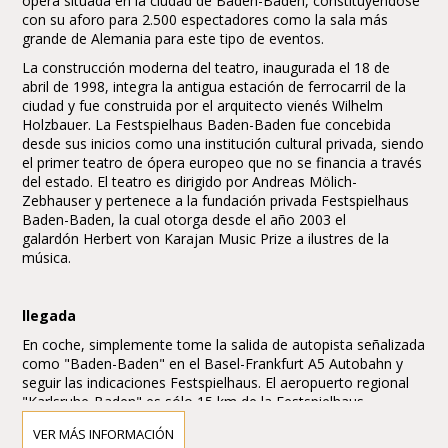
ópera situada en la ciudad de Baden-Baden, constituyéndose
con su aforo para 2.500 espectadores como la sala más
grande de Alemania para este tipo de eventos.
La construcción moderna del teatro, inaugurada el 18 de
abril de 1998, integra la antigua estación de ferrocarril de la
ciudad y fue construida por el arquitecto vienés Wilhelm
Holzbauer. La Festspielhaus Baden-Baden fue concebida
desde sus inicios como una institución cultural privada, siendo
el primer teatro de ópera europeo que no se financia a través
del estado. El teatro es dirigido por Andreas Mölich-
Zebhauser y pertenece a la fundación privada Festspielhaus
Baden-Baden, la cual otorga desde el año 2003 el
galardón Herbert von Karajan Music Prize a ilustres de la
música.
llegada
En coche, simplemente tome la salida de autopista señalizada
como "Baden-Baden" en el Basel-Frankfurt A5 Autobahn y
seguir las indicaciones Festspielhaus. El aeropuerto regional
"Karlsruhe-Baden" es sólo 15 km de la Festspielhaus.
VER MÁS INFORMACIÓN