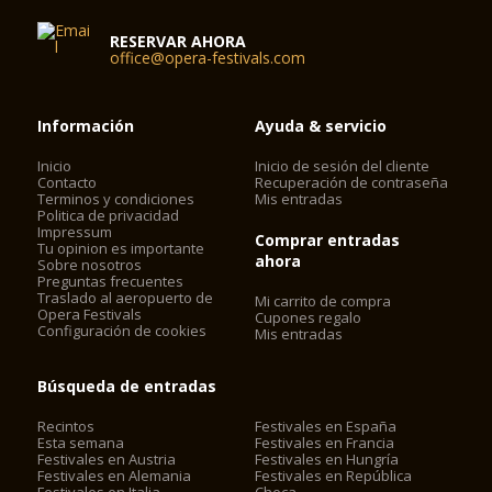
RESERVAR AHORA
office@opera-festivals.com
Información
Ayuda & servicio
Inicio
Inicio de sesión del cliente
Contacto
Recuperación de contraseña
Terminos y condiciones
Mis entradas
Politica de privacidad
Impressum
Comprar entradas
Tu opinion es importante
ahora
Sobre nosotros
Preguntas frecuentes
Traslado al aeropuerto de
Mi carrito de compra
Opera Festivals
Cupones regalo
Configuración de cookies
Mis entradas
Búsqueda de entradas
Recintos
Festivales en España
Esta semana
Festivales en Francia
Festivales en Austria
Festivales en Hungría
Festivales en Alemania
Festivales en República