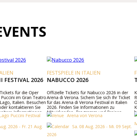
EVENTS
ALIEN
FESTSPIELE IN ITALIEN
F
 FESTIVAL 2026
NABUCCO 2026
T
Tickets für die Oper
Offizielle Tickets für Nabucco 2026 in der
Ka
uccini im Gran Teatro
Arena di Verona. Sichern Sie sich Ihr Ticket
Rö
Lago, Italien. Besuchen
für das Arena di Verona Festival in Italien
Ös
er kontaktieren Sie
2026. Finden Sie Informationen zu
Kü
eitere Informationen
Mitwirkenden, Programm und Preisen.
be
ago Puccini Festival
Arena von Verona
rammdetails und
ko
Ma
ug. 2026 - Fr. 21 Aug.
Sa. 08 Aug. 2026 - Mi. 09 Sept.
2026