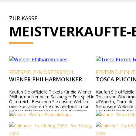
ZUR KASSE
MEISTVERKAUFTE-
FESTSPIELE IN ÖSTERREICH
FESTSPIELE IN IT
WIENER PHILHARMONIKER
TOSCA PUCCINI
Kaufen Sie offizielle Tickets für die Wiener
Kaufen Sie offizielle 
Philharmoniker beim Salzburger Festspiel in
Tosca von Giacomo P
Österreich. Besuchen Sie unsere Website
all’Aperto, Torre del 
oder kontaktieren Sie uns telefonisch für
Sie unsere Website od
weitere Informationen zu den Künstlern,
uns telefonisch für w
Großes Festspielhaus
Torre del L
dem Programm und den Ticketpreisen.
zu Darstellern, Prog
Ticketpreisen.
Sa. 08 Aug. 2026 - So. 30 Aug.
Sa. 08 A
2026
2026