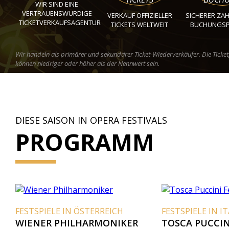
WIR SIND EINE
VERTRAUENSWÜRDIGE
VERKAUF OFFIZIELLER
SICHERER ZA
TICKETVERKAUFSAGENTUR
TICKETS WELTWEIT
BUCHUNGS
Wir handeln als primärer und sekundärer Ticket-Wiederverkäufer. Die Ticket
können niedriger oder höher als der Nennwert sein.
DIESE SAISON IN OPERA FESTIVALS
PROGRAMM
FESTSPIELE IN ÖSTERREICH
FESTSPIELE IN ITALI
WIENER PHILHARMONIKER
TOSCA PUCCINI FE