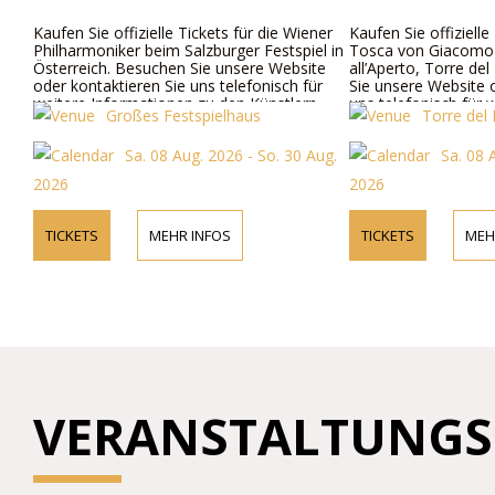
Kaufen Sie offizielle Tickets für die Wiener
Kaufen Sie offizielle Tick
Philharmoniker beim Salzburger Festspiel in
Tosca von Giacomo Pucci
Österreich. Besuchen Sie unsere Website
all’Aperto, Torre del Lago
oder kontaktieren Sie uns telefonisch für
Sie unsere Website oder 
weitere Informationen zu den Künstlern,
uns telefonisch für weite
Großes Festspielhaus
Torre del Lago 
dem Programm und den Ticketpreisen.
zu Darstellern, Programm
Ticketpreisen.
Sa. 08 Aug. 2026 - So. 30 Aug.
Sa. 08 Aug. 
2026
2026
TICKETS
MEHR INFOS
TICKETS
MEHR INF
VERANSTALTUNGS