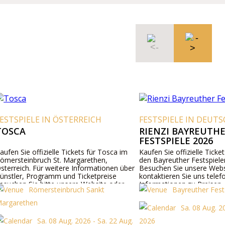
ESTSPIELE IN ÖSTERREICH
FESTSPIELE IN DEUTS
OSCA
RIENZI BAYREUTHE
FESTSPIELE 2026
ufen Sie offizielle Tickets für Tosca im
Kaufen Sie offizielle Tickets
mersteinbruch St. Margarethen,
den Bayreuther Festspielen
terreich. Für weitere Informationen über
Besuchen Sie unsere Websi
nstler, Programm und Ticketpreise
kontaktieren Sie uns telefo
suchen Sie bitte unsere Website oder
Informationen zu Preisen,
Römersteinbruch Sankt
Bayreuther Fests
ntaktieren Sie uns telefonisch.
Besetzung.
rgarethen
Sa. 08 Aug. 20
Sa. 08 Aug. 2026 - Sa. 22 Aug.
2026