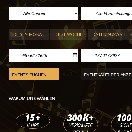
FESTSPIELE IN ITALIEN
Claudio Baglioni
Macerata Sferisterio
Mi. 08 Sept. 2027 - Do. 09 Sept. 2027
DIESEN MONAT
DIESE WOCHE
DATEN AUSWÄHLE
WARUM UNS WÄHLEN
15
+
300
K+
100
JAHRE
VERKAUFTE
SICHE
TICKETS
BUCH