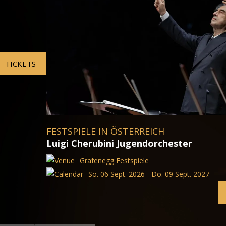
FESTSPIELE IN ITALIEN
Turandot
Arena von Verona
Fr. 14 Aug. 2026 - Do. 09 
. 2027
TICKETS