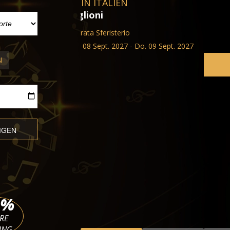
N
TICKETS
FESTSPIELE IN ÖSTERREICH
Luigi Cherubini Jugendorchester
Grafenegg Festspiele
So. 06 Sept. 2026 - Do. 09 Sept
%
RE
UNG