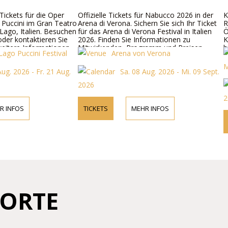
ets für die Oper
Offizielle Tickets für Nabucco 2026 in der
Kaufen
ni im Gran Teatro
Arena di Verona. Sichern Sie sich Ihr Ticket
Römer
, Italien. Besuchen
für das Arena di Verona Festival in Italien
Österr
kontaktieren Sie
2026. Finden Sie Informationen zu
Künst
re Informationen
Mitwirkenden, Programm und Preisen.
besuch
Puccini Festival
Arena von Verona
details und
kontak
Marga
2026 - Fr. 21 Aug.
Sa. 08 Aug. 2026 - Mi. 09 Sept.
2026
2026
OS
TICKETS
MEHR INFOS
TICK
ORTE