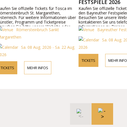
FESTSPIELE 2026
 Sie offizielle Tickets für Tosca im
Kaufen Sie offizielle Tickets für
steinbruch St. Margarethen,
den Bayreuther Festspielen in 
eich. Für weitere Informationen über
Besuchen Sie unsere Website 
ler, Programm und Ticketpreise
kontaktieren Sie uns telefonisc
en Sie bitte unsere Website oder
Informationen zu Preisen, Pr
Römersteinbruch Sankt
Bayreuther Festspiel
tieren Sie uns telefonisch.
Besetzung.
rethen
Sa. 08 Aug. 2026 -
Sa. 08 Aug. 2026 - Sa. 22 Aug.
2026
TICKETS
MEHR INFOS
ETS
MEHR INFOS