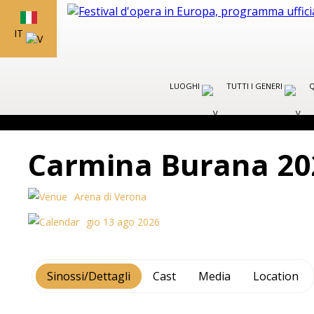
IT
LUOGHI
TUTTI I GENERI
Q
Carmina Burana 20
Arena di Verona
gio 13 ago 2026
Sinossi/Dettagli
Cast
Media
Location