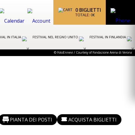
0
BIGLIETTI
TOTALE:
0
€
IVAL IN ITALIA
FESTIVAL NEL REGNO UNITO
FESTIVAL IN FINLANDIA
© FotoEnnevi / Courtesy of Fondazione Arena di Verona
PIANTA DEI POSTI
ACQUISTA BIGLIETTI