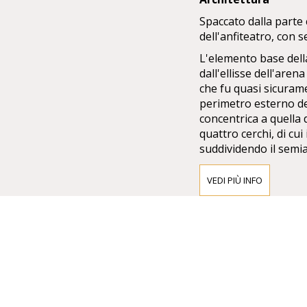
Spaccato dalla parte 
dell'anfiteatro, con 
L'elemento base della
dall'ellisse dell'arena
che fu quasi sicuramen
perimetro esterno del
concentrica a quella 
quattro cerchi, di cu
suddividendo il semia
delle quali altro non
asse maggiore. La cu
VEDI PIÙ INFO
piedi, con il centro 
L'arena misura 75,68
una cifra tonda, a co
un rapporto tra asse
larga 39,40 m, ovver
dell'anfiteatro (ass
ovvero 520 x 420 pie