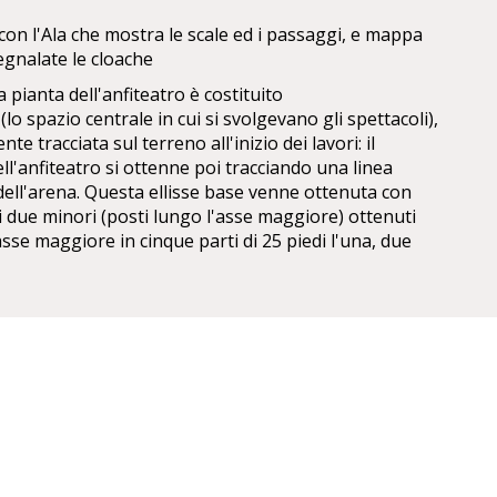
con l'Ala che mostra le scale ed i passaggi, e mappa
segnalate le cloache
 pianta dell'anfiteatro è costituito
 (lo spazio centrale in cui si svolgevano gli spettacoli),
te tracciata sul terreno all'inizio dei lavori: il
l'anfiteatro si ottenne poi tracciando una linea
dell'arena. Questa ellisse base venne ottenuta con
i i due minori (posti lungo l'asse maggiore) ottenuti
sse maggiore in cinque parti di 25 piedi l'una, due
 sono che il raggio preso all'estremità dello stesso
rva maggiore invece ha un raggio di sette parti da 25
all'estremità del prolungamento esterno.
 m x 44,43 m, ovvero 250 x 150 piedi romani, dunque
nferma della semplicità del modulo base utilizzato, con
 maggiore e asse minore di 5 a 3. La cavea è invece
o 125 piedi, mentre le dimensioni massime
e maggiore x asse minore) sono di 152,43 m x 123,23 m,
di romani.