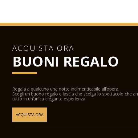
ACQUISTA ORA
BUONI REGALO
Regala a qualcuno una notte indimenticabile all’opera.
Scegli un buono regalo e lascia che scelga lo spettacolo che 
tutto in un’unica elegante esperienza.
ACQUISTA ORA