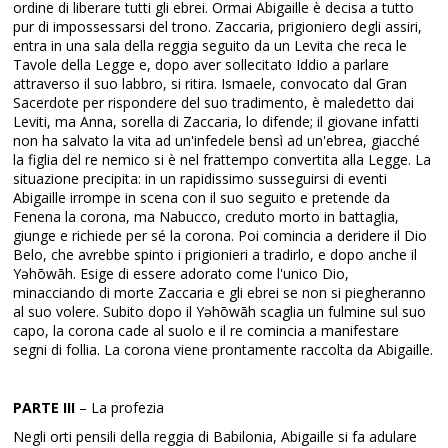
ordine di liberare tutti gli ebrei. Ormai Abigaille è decisa a tutto
pur di impossessarsi del trono. Zaccaria, prigioniero degli assiri,
entra in una sala della reggia seguito da un Levita che reca le
Tavole della Legge e, dopo aver sollecitato Iddio a parlare
attraverso il suo labbro, si ritira. Ismaele, convocato dal Gran
Sacerdote per rispondere del suo tradimento, è maledetto dai
Leviti, ma Anna, sorella di Zaccaria, lo difende; il giovane infatti
non ha salvato la vita ad un'infedele bensì ad un'ebrea, giacché
la figlia del re nemico si è nel frattempo convertita alla Legge. La
situazione precipita: in un rapidissimo susseguirsi di eventi
Abigaille irrompe in scena con il suo seguito e pretende da
Fenena la corona, ma Nabucco, creduto morto in battaglia,
giunge e richiede per sé la corona. Poi comincia a deridere il Dio
Belo, che avrebbe spinto i prigionieri a tradirlo, e dopo anche il
Yəhōwāh. Esige di essere adorato come l'unico Dio,
minacciando di morte Zaccaria e gli ebrei se non si piegheranno
al suo volere. Subito dopo il Yəhōwāh scaglia un fulmine sul suo
capo, la corona cade al suolo e il re comincia a manifestare
segni di follia. La corona viene prontamente raccolta da Abigaille.
PARTE III
– La profezia
Negli orti pensili della reggia di Babilonia, Abigaille si fa adulare