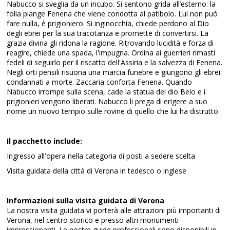
Nabucco si sveglia da un incubo. Si sentono grida all’esterno: la
folla piange Fenena che viene condotta al patibolo. Lui non può
fare nulla, è prigioniero. Si inginocchia, chiede perdono al Dio
degli ebrei per la sua tracotanza e promette di convertirsi. La
grazia divina gli ridona la ragione. Ritrovando lucidità e forza di
reagire, chiede una spada, l'impugna. Ordina ai guerrieri rimasti
fedeli di seguirlo per il riscatto dell'Assiria e la salvezza di Fenena.
Negli orti pensili risuona una marcia funebre e giungono gli ebrei
condannati a morte. Zaccaria conforta Fenena. Quando
Nabucco irrompe sulla scena, cade la statua del dio Belo e i
prigionieri vengono liberati. Nabucco li prega di erigere a suo
nome un nuovo tempio sulle rovine di quello che lui ha distrutto
Il pacchetto include:
Ingresso all'opera nella categoria di posti a sedere scelta
Visita guidata della città di Verona in tedesco o inglese
Informazioni sulla visita guidata di Verona
La nostra visita guidata vi porterà alle attrazioni più importanti di
Verona, nel centro storico e presso altri monumenti
impressionanti. Le nostre guide professionali sono disponibili in