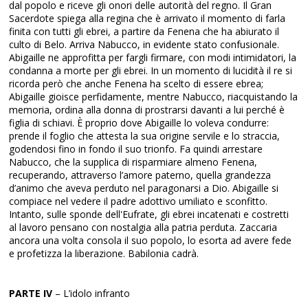
dal popolo e riceve gli onori delle autorità del regno. Il Gran
Sacerdote spiega alla regina che è arrivato il momento di farla
finita con tutti gli ebrei, a partire da Fenena che ha abiurato il
culto di Belo. Arriva Nabucco, in evidente stato confusionale.
Abigaille ne approfitta per fargli firmare, con modi intimidatori, la
condanna a morte per gli ebrei. In un momento di lucidità il re si
ricorda però che anche Fenena ha scelto di essere ebrea;
Abigaille gioisce perfidamente, mentre Nabucco, riacquistando la
memoria, ordina alla donna di prostrarsi davanti a lui perché è
figlia di schiavi. È proprio dove Abigaille lo voleva condurre:
prende il foglio che attesta la sua origine servile e lo straccia,
godendosi fino in fondo il suo trionfo. Fa quindi arrestare
Nabucco, che la supplica di risparmiare almeno Fenena,
recuperando, attraverso l’amore paterno, quella grandezza
d’animo che aveva perduto nel paragonarsi a Dio. Abigaille si
compiace nel vedere il padre adottivo umiliato e sconfitto.
Intanto, sulle sponde dell'Eufrate, gli ebrei incatenati e costretti
al lavoro pensano con nostalgia alla patria perduta. Zaccaria
ancora una volta consola il suo popolo, lo esorta ad avere fede
e profetizza la liberazione. Babilonia cadrà.
PARTE IV
– L’idolo infranto