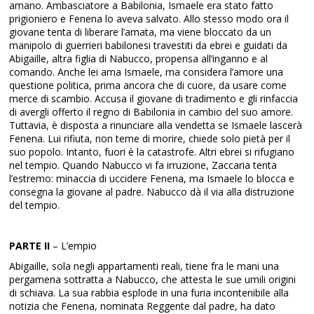
amano. Ambasciatore a Babilonia, Ismaele era stato fatto
prigioniero e Fenena lo aveva salvato. Allo stesso modo ora il
giovane tenta di liberare l’amata, ma viene bloccato da un
manipolo di guerrieri babilonesi travestiti da ebrei e guidati da
Abigaille, altra figlia di Nabucco, propensa all’inganno e al
comando. Anche lei ama Ismaele, ma considera l’amore una
questione politica, prima ancora che di cuore, da usare come
merce di scambio. Accusa il giovane di tradimento e gli rinfaccia
di avergli offerto il regno di Babilonia in cambio del suo amore.
Tuttavia, è disposta a rinunciare alla vendetta se Ismaele lascerà
Fenena. Lui rifiuta, non teme di morire, chiede solo pietà per il
suo popolo. Intanto, fuori è la catastrofe. Altri ebrei si rifugiano
nel tempio. Quando Nabucco vi fa irruzione, Zaccaria tenta
l’estremo: minaccia di uccidere Fenena, ma Ismaele lo blocca e
consegna la giovane al padre. Nabucco dà il via alla distruzione
del tempio.
PARTE II
– L’empio
Abigaille, sola negli appartamenti reali, tiene fra le mani una
pergamena sottratta a Nabucco, che attesta le sue umili origini
di schiava. La sua rabbia esplode in una furia incontenibile alla
notizia che Fenena, nominata Reggente dal padre, ha dato