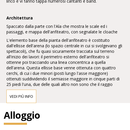
lirico e vi fanno tappa numerosi cantanti e band.
Architettura
Spaccato dalla parte con l'Ala che mostra le scale ed i
passaggi, e mappa dell'anfiteatro, con segnalate le cloache
L'elemento base della pianta dell'anfiteatro è costituito
dall'ellisse dell'arena (lo spazio centrale in cui si svolgevano gli
spettacoli), che fu quasi sicuramente tracciata sul terreno
all'inizio dei lavori: il perimetro esterno dell'anfiteatro si
ottenne poi tracciando una linea concentrica a quella
dell'arena. Questa ellisse base venne ottenuta con quattro
cerchi, di cui i due minori (posti lungo l'asse maggiore)
ottenuti suddividendo il semiasse maggiore in cinque parti di
25 piedi l'una, due delle quali altro non sono che il raggio
preso all'estremità dello stesso asse maggiore. La curva
maggiore invece ha un raggio di sette parti da 25 piedi, con il
VEDI PIÙ INFO
centro all'estremità del prolungamento esterno.
L'arena misura 75,68 m x 44,43 m, ovvero 250 x 150 piedi
Alloggio
romani, dunque una cifra tonda, a conferma della semplicità
del modulo base utilizzato, con un rapporto tra asse
maggiore e asse minore di 5 a 3. La cavea è invece larga