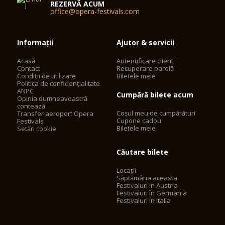
REZERVĂ ACUM
office@opera-festivals.com
Informații
Ajutor & servicii
Acasă
Autentificare client
Contact
Recuperare parolă
Condiții de utilizare
Biletele mele
Politica de confidențialitate
ANPC
Cumpără bilete acum
Opinia dumneavoastră
contează
Coșul meu de cumpărături
Transfer aeroport Opera
Cupone cadou
Festivals
Biletele mele
Setări cookie
Căutare bilete
Locații
Săptămâna aceasta
Festivaluri in Austria
Festivaluri în Germania
Festivaluri in Italia