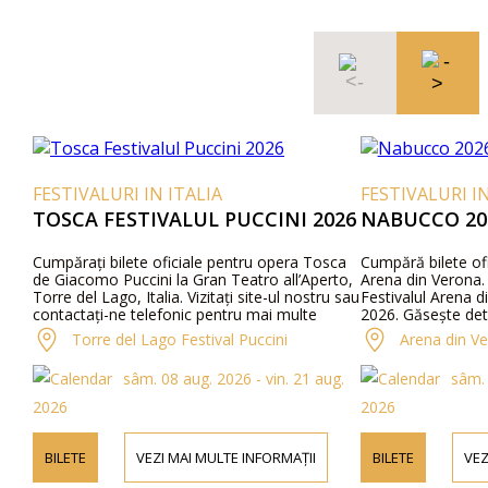
FESTIVALURI IN ITALIA
FESTIVALURI IN
TOSCA FESTIVALUL PUCCINI 2026
NABUCCO 20
Cumpărați bilete oficiale pentru opera Tosca
Cumpără bilete of
de Giacomo Puccini la Gran Teatro all’Aperto,
Arena din Verona. 
Torre del Lago, Italia. Vizitați site-ul nostru sau
Festivalul Arena d
contactați-ne telefonic pentru mai multe
2026. Găsește deta
informații despre artiști, detalii ale
program și prețuri
Torre del Lago Festival Puccini
Arena din V
programului și prețurile biletelor.
sâm. 08 aug. 2026 - vin. 21 aug.
sâm. 
2026
2026
BILETE
VEZI MAI MULTE INFORMAȚII
BILETE
VEZ