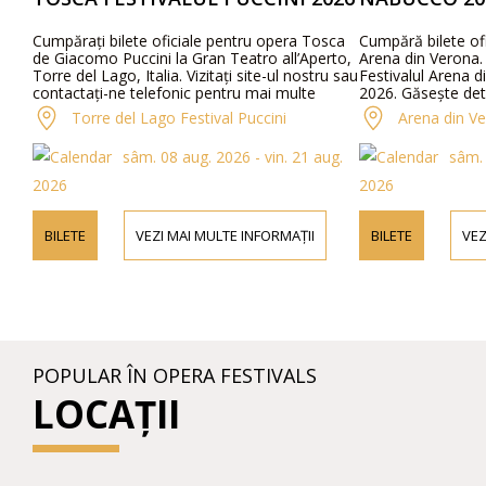
Cumpărați bilete oficiale pentru opera Tosca
Cumpără bilete of
de Giacomo Puccini la Gran Teatro all’Aperto,
Arena din Verona. 
Torre del Lago, Italia. Vizitați site-ul nostru sau
Festivalul Arena d
contactați-ne telefonic pentru mai multe
2026. Găsește deta
informații despre artiști, detalii ale
program și prețuri
Torre del Lago Festival Puccini
Arena din V
programului și prețurile biletelor.
sâm. 08 aug. 2026 - vin. 21 aug.
sâm. 
2026
2026
BILETE
VEZI MAI MULTE INFORMAȚII
BILETE
VEZ
POPULAR ÎN OPERA FESTIVALS
LOCAȚII