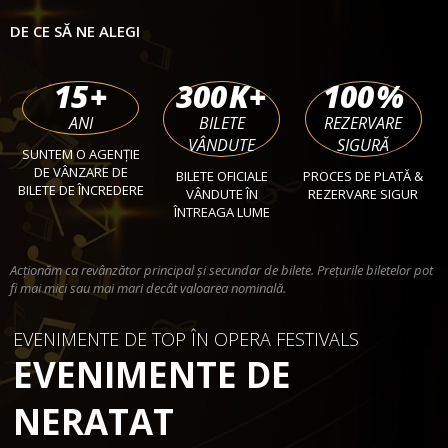
DE CE SĂ NE ALEGI
15
+
300
K+
100
%
ANI
BILETE
REZERVARE
VÂNDUTE
SIGURĂ
SUNTEM O AGENȚIE
DE VÂNZARE DE
BILETE OFICIALE
PROCES DE PLATĂ &
BILETE DE ÎNCREDERE
VÂNDUTE ÎN
REZERVARE SIGUR
ÎNTREAGA LUME
Acționăm ca revânzător principal și secundar de bilete. Prețurile biletelor pot
fi mai mici sau mai mari decât valoarea nominală.
EVENIMENTE DE TOP ÎN OPERA FESTIVALS
EVENIMENTE DE
NERATAT