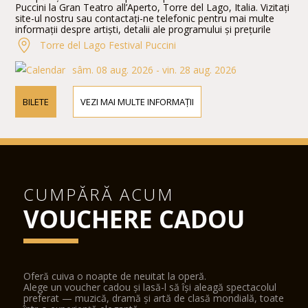
Puccini la Gran Teatro all’Aperto, Torre del Lago, Italia. Vizitați
site-ul nostru sau contactați-ne telefonic pentru mai multe
informații despre artiști, detalii ale programului și prețurile
biletelor.
Torre del Lago Festival Puccini
sâm. 08 aug. 2026 - vin. 28 aug. 2026
BILETE
VEZI MAI MULTE INFORMAȚII
CUMPĂRĂ ACUM
VOUCHERE CADOU
Oferă cuiva o noapte de neuitat la operă.
Alege un voucher cadou și lasă-l să își aleagă spectacolul
preferat — muzică, dramă și artă de clasă mondială, toate