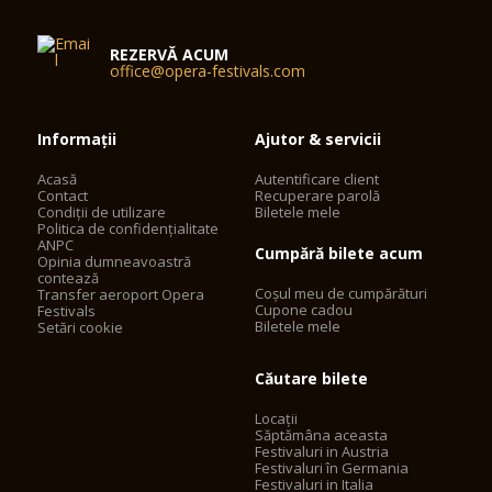
REZERVĂ ACUM
office@opera-festivals.com
Informații
Ajutor & servicii
Acasă
Autentificare client
Contact
Recuperare parolă
Condiții de utilizare
Biletele mele
Politica de confidențialitate
ANPC
Cumpără bilete acum
Opinia dumneavoastră
contează
Coșul meu de cumpărături
Transfer aeroport Opera
Cupone cadou
Festivals
Biletele mele
Setări cookie
Căutare bilete
Locații
Săptămâna aceasta
Festivaluri in Austria
Festivaluri în Germania
Festivaluri in Italia