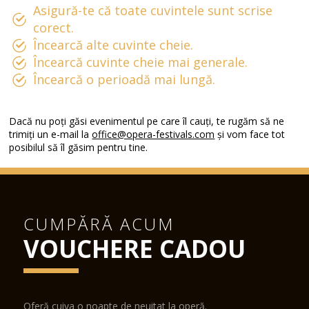
Asigură-te că toate cuvintele sunt scrise
corect.
Încearcă alte cuvinte cheie.
Încearcă cuvinte cheie mai generale.
Încearcă o perioadă mai lungă.
Dacă nu poți găsi evenimentul pe care îl cauți, te rugăm să ne
trimiți un e-mail la
office@opera-festivals.com
și vom face tot
posibilul să îl găsim pentru tine.
CUMPĂRĂ ACUM
VOUCHERE CADOU
Oferă cuiva o noapte de neuitat la operă.