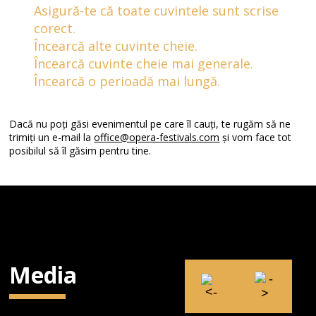
Asigură-te că toate cuvintele sunt scrise
corect.
Încearcă alte cuvinte cheie.
Încearcă cuvinte cheie mai generale.
Încearcă o perioadă mai lungă.
Dacă nu poți găsi evenimentul pe care îl cauți, te rugăm să ne
trimiți un e-mail la
office@opera-festivals.com
și vom face tot
posibilul să îl găsim pentru tine.
Media