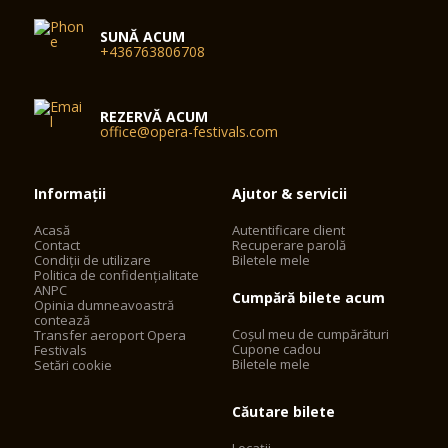
SUNĂ ACUM
+436763806708
REZERVĂ ACUM
office@opera-festivals.com
Informații
Ajutor & servicii
Acasă
Autentificare client
Contact
Recuperare parolă
Condiții de utilizare
Biletele mele
Politica de confidențialitate
ANPC
Cumpără bilete acum
Opinia dumneavoastră
contează
Coșul meu de cumpărături
Transfer aeroport Opera
Cupone cadou
Festivals
Biletele mele
Setări cookie
Căutare bilete