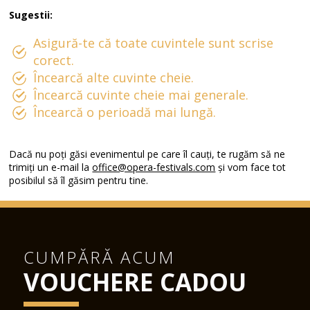
Sugestii:
Asigură-te că toate cuvintele sunt scrise
corect.
Încearcă alte cuvinte cheie.
Încearcă cuvinte cheie mai generale.
Încearcă o perioadă mai lungă.
Dacă nu poți găsi evenimentul pe care îl cauți, te rugăm să ne
trimiți un e-mail la
office@opera-festivals.com
și vom face tot
posibilul să îl găsim pentru tine.
CUMPĂRĂ ACUM
VOUCHERE CADOU