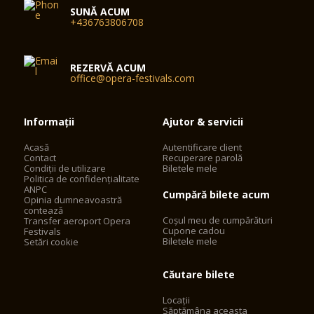
SUNĂ ACUM
+436763806708
REZERVĂ ACUM
office@opera-festivals.com
Informații
Ajutor & servicii
Acasă
Autentificare client
Contact
Recuperare parolă
Condiții de utilizare
Biletele mele
Politica de confidențialitate
ANPC
Cumpără bilete acum
Opinia dumneavoastră
contează
Coșul meu de cumpărături
Transfer aeroport Opera
Cupone cadou
Festivals
Biletele mele
Setări cookie
Căutare bilete
Locații
Săptămâna aceasta