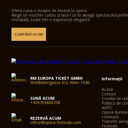
Oferă cuiva o noapte de neuitat la operă.
Alege un voucher cadou și lasă-l să își aleagă spectacolul pref
mondială, toate într-o experiență elegantă.
CUMPĂRĂ ACUM
RM EUROPA TICKET GMBH
Informații
Wohllebengasse 6/2, Wien-1040
Acasă
Contact
SUNĂ ACUM
Condiții de uti
+436763806708
Politica de con
ANPC
Opinia dumne
contează
REZERVĂ ACUM
Transfer aero
office@opera-festivals.com
Festivals