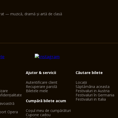
erat — muzică, dramă și artă de clasă
Ajutor & servicii
Căutare bilete
Autentificare client
Locații
Recuperare parolă
Săptămâna aceasta
lizare
Biletele mele
Festivaluri in Austria
fidențialitate
Festivaluri în Germania
Festivaluri in Italia
Cumpără bilete acum
avoastră
Coșul meu de cumpărături
port Opera
Cupone cadou