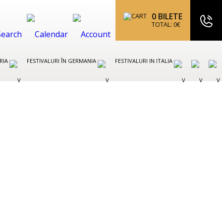
0
BILETE
TOTAL:
0
€
TRIA
FESTIVALURI ÎN GERMANIA
FESTIVALURI IN ITALIA