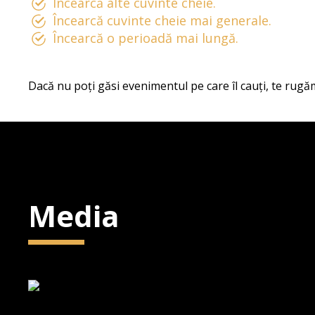
Încearcă alte cuvinte cheie.
Încearcă cuvinte cheie mai generale.
Încearcă o perioadă mai lungă.
Dacă nu poți găsi evenimentul pe care îl cauți, te rugăm
Media