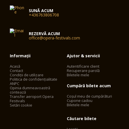
SUNĂ ACUM
+436763806708
REZERVĂ ACUM
office@opera-festivals.com
Informații
Ajutor & servicii
Acasă
Autentificare client
Contact
Recuperare parolă
Condiții de utilizare
Biletele mele
Politica de confidențialitate
ANPC
Cumpără bilete acum
Opinia dumneavoastră
contează
Coșul meu de cumpărături
Transfer aeroport Opera
Cupone cadou
Festivals
Biletele mele
Setări cookie
Căutare bilete