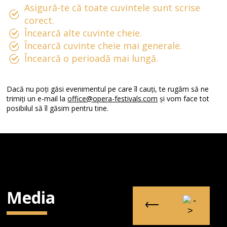
Asigură-te că toate cuvintele sunt scrise
corect.
Încearcă alte cuvinte cheie.
Încearcă cuvinte cheie mai generale.
Încearcă o perioadă mai lungă.
Dacă nu poți găsi evenimentul pe care îl cauți, te rugăm să ne
trimiți un e-mail la
office@opera-festivals.com
și vom face tot
posibilul să îl găsim pentru tine.
Media