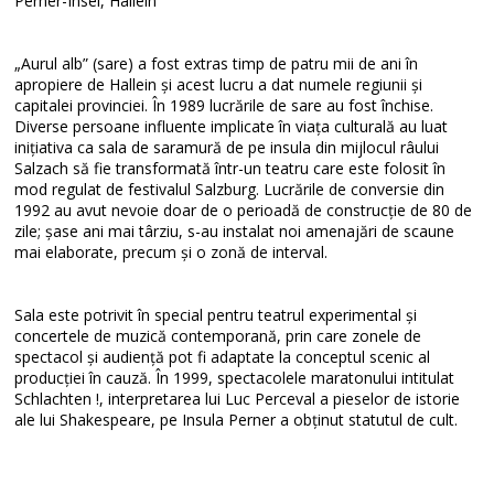
Perner-Insel, Hallein
„Aurul alb” (sare) a fost extras timp de patru mii de ani în
apropiere de Hallein și acest lucru a dat numele regiunii și
capitalei provinciei. În 1989 lucrările de sare au fost închise.
Diverse persoane influente implicate în viața culturală au luat
inițiativa ca sala de saramură de pe insula din mijlocul râului
Salzach să fie transformată într-un teatru care este folosit în
mod regulat de festivalul Salzburg. Lucrările de conversie din
1992 au avut nevoie doar de o perioadă de construcție de 80 de
zile; șase ani mai târziu, s-au instalat noi amenajări de scaune
mai elaborate, precum și o zonă de interval.
Sala este potrivit în special pentru teatrul experimental și
concertele de muzică contemporană, prin care zonele de
spectacol și audiență pot fi adaptate la conceptul scenic al
producției în cauză. În 1999, spectacolele maratonului intitulat
Schlachten !, interpretarea lui Luc Perceval a pieselor de istorie
ale lui Shakespeare, pe Insula Perner a obținut statutul de cult.