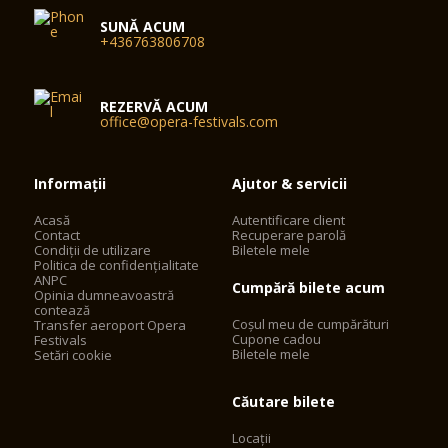
SUNĂ ACUM
+436763806708
REZERVĂ ACUM
office@opera-festivals.com
Informații
Ajutor & servicii
Acasă
Autentificare client
Contact
Recuperare parolă
Condiții de utilizare
Biletele mele
Politica de confidențialitate
ANPC
Cumpără bilete acum
Opinia dumneavoastră
contează
Coșul meu de cumpărături
Transfer aeroport Opera
Cupone cadou
Festivals
Biletele mele
Setări cookie
Căutare bilete
Locații