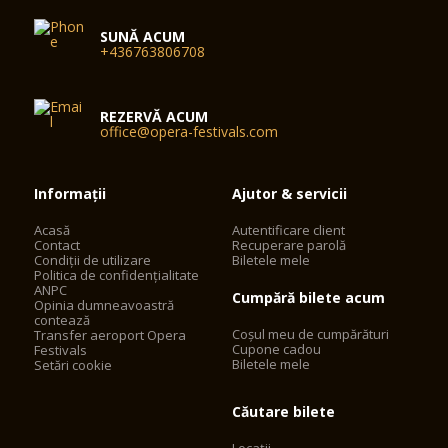
SUNĂ ACUM
+436763806708
REZERVĂ ACUM
office@opera-festivals.com
Informații
Ajutor & servicii
Acasă
Autentificare client
Contact
Recuperare parolă
Condiții de utilizare
Biletele mele
Politica de confidențialitate
ANPC
Cumpără bilete acum
Opinia dumneavoastră
contează
Coșul meu de cumpărături
Transfer aeroport Opera
Cupone cadou
Festivals
Biletele mele
Setări cookie
Căutare bilete