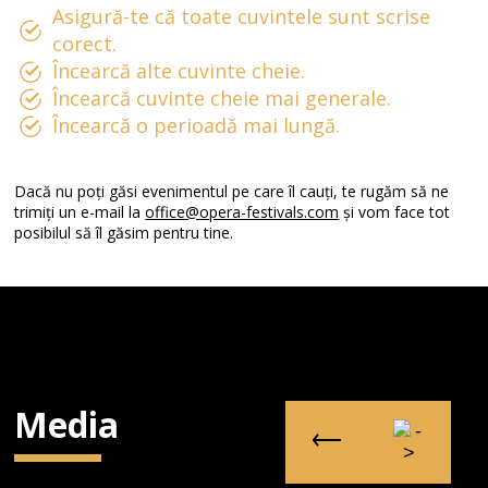
Asigură-te că toate cuvintele sunt scrise
corect.
Încearcă alte cuvinte cheie.
Încearcă cuvinte cheie mai generale.
Încearcă o perioadă mai lungă.
Dacă nu poți găsi evenimentul pe care îl cauți, te rugăm să ne
trimiți un e-mail la
office@opera-festivals.com
și vom face tot
posibilul să îl găsim pentru tine.
Media