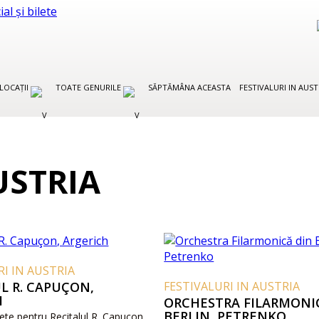
LOCAȚII
TOATE GENURILE
SĂPTĂMÂNA ACEASTA
FESTIVALURI IN AUS
USTRIA
RI IN AUSTRIA
L R. CAPUÇON,
FESTIVALURI IN AUSTRIA
H
ORCHESTRA FILARMONI
BERLIN, PETRENKO
ete pentru Recitalul R. Capuçon,