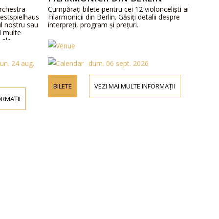
Orchestra
Cumpărați bilete pentru cei 12 violonceliști ai
Festspielhaus
Filarmonicii din Berlin. Găsiți detalii despre
-ul nostru sau
interpreți, program și prețuri.
i multe
 ale
un. 24 aug.
dum. 06 sept. 2026
BILETE
VEZI MAI MULTE INFORMAȚII
ORMAȚII