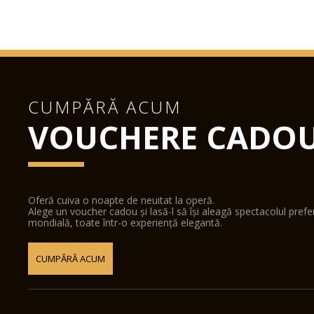
CUMPĂRĂ ACUM
VOUCHERE CADO
Oferă cuiva o noapte de neuitat la operă.
Alege un voucher cadou și lasă-l să își aleagă spectacolul pref
mondială, toate într-o experiență elegantă.
CUMPĂRĂ ACUM