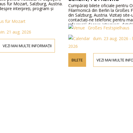
aus für Mozart, Salzburg, Austria.
Cumpărați bilete oficiale pentru 
 despre interpreți, program și
Filarmonică din Berlin la Großes 
din Salzburg, Austria. Vizitați site
contactați-ne telefonic pentru ma
us für Mozart
informații despre interpreți, detalii
Großes Festspielhaus
programului și prețurile biletelor.
vin. 21 aug. 2026
dum. 23 aug. 2026 - l
VEZI MAI MULTE INFORMAȚII
2026
BILETE
VEZI MAI MULTE INF