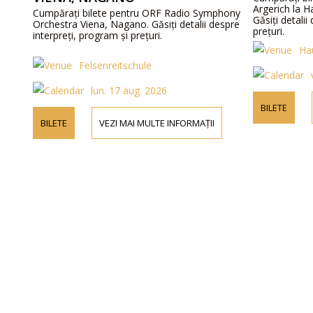
Argerich la H
Cumpărați bilete pentru ORF Radio Symphony
Găsiți detalii
Orchestra Viena, Nagano. Găsiți detalii despre
prețuri.
interpreți, program și prețuri.
Ha
Felsenreitschule
lun. 17 aug. 2026
BILETE
BILETE
VEZI MAI MULTE INFORMAȚII