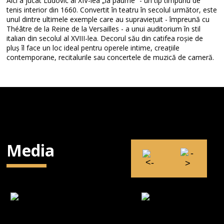
Aici a jucat Ludovic al XIV-lea „la paume” - un tip timpuriu de
tenis interior din 1660. Convertit în teatru în secolul următor, este
unul dintre ultimele exemple care au supraviețuit - împreună cu
Théâtre de la Reine de la Versailles - a unui auditorium în stil
italian din secolul al XVIII-lea. Decorul său din catifea roșie de
pluș îl face un loc ideal pentru operele intime, creațiile
contemporane, recitalurile sau concertele de muzică de cameră.
Media