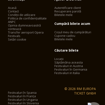
Acasă
Autentificare client
Contact
Recuperare parolă
Condiții de utilizare
Biletele mele
Politica de confidențialitate
ANPC
Cumpără bilete acum
Opinia dumneavoastră
contează
Coșul meu de cumpărături
Transfer aeroport Opera
Cupone cadou
Festivals
Biletele mele
Setări cookie
Căutare bilete
Locații
Săptămâna aceasta
Festivaluri in Austria
Festivaluri în Germania
Festivaluri in Italia
© 2026 RM EUROPA
Festivaluri în Spania
TICKET GmbH
Festivaluri în Franța
Festivaluri în Ungaria
Festivaluri în Slovenia