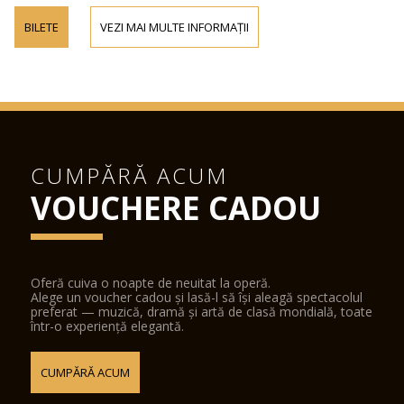
BILETE
VEZI MAI MULTE INFORMAȚII
CUMPĂRĂ ACUM
VOUCHERE CADOU
Oferă cuiva o noapte de neuitat la operă.
Alege un voucher cadou și lasă-l să își aleagă spectacolul
preferat — muzică, dramă și artă de clasă mondială, toate
într-o experiență elegantă.
CUMPĂRĂ ACUM